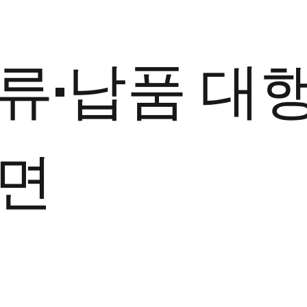
류·납품 대
하면